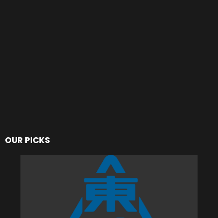
在今日凌晨的《
刺客教條：黑旗 同步重置
》全球
情報揭露發表會直播中，主持人同時也是遊戲主角愛
德華飾演者的英國演員麥特·萊恩（Matt Ryan）帶來了
包含上市日期、實機遊戲畫面與商品內容等新資訊。
直播中也確認曾獲葛萊美獎提名的音樂人木童
（Woodkid）將再度回歸《
刺客教條
》系列，替遊戲
重新編寫曲目。
OUR PICKS