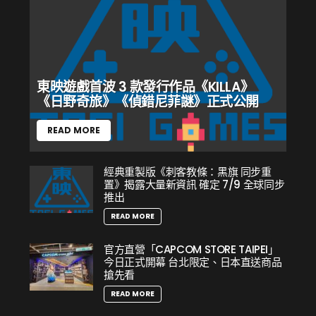
故事背景設定在海盜黃金時代，邀請玩家化身為
愛德華‧肯威，在加勒比海橫行霸道。這位放蕩不羈
的海盜船長意外捲入了刺客與聖殿騎士之間糾葛百年
的衝突。在追求名利與財富的過程中，愛德華將與黑
東映遊戲首波 3 款發行作品《KILLA》
《日野奇旅》《偵錯尼菲謎》正式公開
鬍子、安妮‧邦妮以及白棉布傑克等傳奇人物交手。
與此同時，海盜們辛苦建立起的一切，其命運正懸於
READ MORE
一線。
1/4
經典重製版《刺客教條：黑旗 同步重
置》揭露大量新資訊 確定 7/9 全球同步
1/3
推出
《
刺客教條：黑旗 同步重置
》透過 Ubisoft 最新
READ MORE
一代 Anvil 引擎加持，藉由高解析度材質、增強的光
官方直營「CAPCOM STORE TAIPEI」
影、更細緻的場景、以及全新的動態天氣系統，遊戲
今日正式開幕 台北限定、日本直送商品
舞台加勒比海世界的沉浸感與擬真度將全面提升。此
搶先看
外，包含水下的探索也更加廣闊與美麗。玩家可以無
READ MORE
縫造訪各個城市與地點，感受活靈活現的世界。