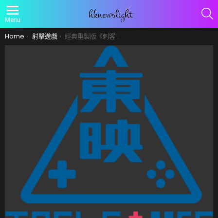
S
Menu
You are here:
Home
射擊遊戲
經典重製版《刺客教條：黑旗 同步重置》揭露大量新資訊 確定 7/9 全球同步推出