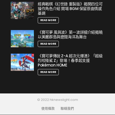
經典戰棋《幻世錄 重製版》揭開四位可
操作角色介紹 開場 BGM 保留原曲情感
基調
READ MORE
《寶可夢 風與波》第一波詳細介紹揭曉
以美麗群島與遼闊海洋為舞台
READ MORE
《寶可夢傳說 Z-A 超次元爆湧》「超級
烈咬陸鯊 Z」登場！春季起支援
Pokémon HOME
READ MORE
© 2022 hknewslight.com
使用條款
聯絡我們