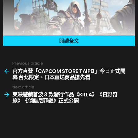
閱讀全文
由 Ubisoft 新加坡工作室領軍開發的《
刺客教條：
Previous article
See
黑旗 同步重置
》忠實重新翻製 2013 年經典之作《
刺
more
官方直營「CAPCOM STORE TAIPEI」今日正式開
客教條 4：黑旗
》的內容。採用最新 Anvil 引擎完全重
幕 台北限定、日本直送商品搶先看
新打造，大幅提升視覺效果，同時強化遊戲體驗，包
Next article
括以「招架」為核心的戰鬥系統、改良的匿蹤與跑酷
東映遊戲首波 3 款發行作品《KILLA》《日野奇
旅》《偵錯尼菲謎》正式公開
機制、更具深度的海戰玩法，以及全新的劇情內容。
※ 影片包含繁體中文隱藏字幕